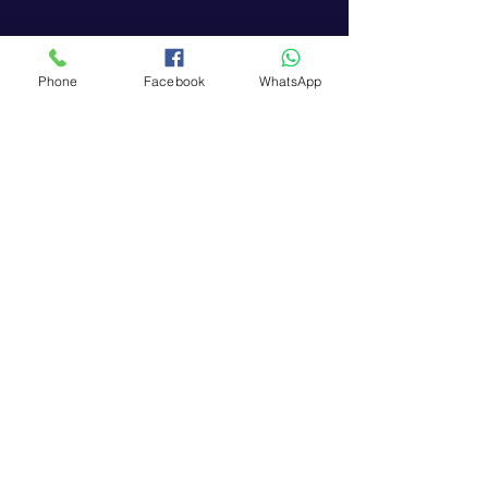
Phone
Facebook
WhatsApp
प्रशंसाप
त्र
Reena Sarkar
Hi ,i am Reena Sarkar ,my training is
complete and im so happy .now i can
drive.my trainer name is kavita ma'am,thank
you kavita jee .u so humbal , motivated ,so
polite , she guide me properly and what is my