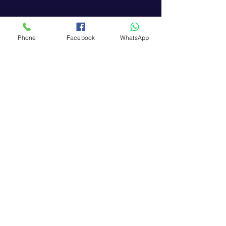
Phone
Facebook
WhatsApp
प्रशंसाप
त्र
Reena Sarkar
Hi ,i am Reena Sarkar ,my training is
complete and im so happy .now i can
drive.my trainer name is kavita ma'am,thank
you kavita jee .u so humbal , motivated ,so
polite , she guide me properly and what is my